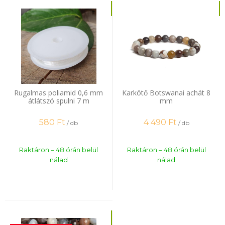
Rugalmas poliamid 0,6 mm
Karkötő Botswanai achát 8
átlátszó spulni 7 m
mm
580
Ft
4 490
Ft
/ db
/ db
Raktáron – 48 órán belül
Raktáron – 48 órán belül
nálad
nálad