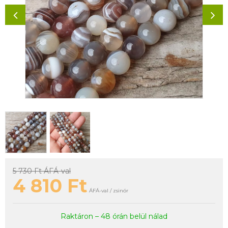
5 730 Ft
ÁFÁ-val
4 810
Ft
ÁFÁ-val / zsinór
Raktáron – 48 órán belül nálad