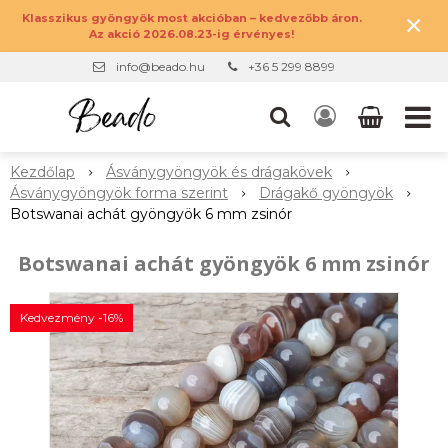
×
Klasszikus gyöngyök most akcióban – kedvezőbb áron.
Az akció 2026.08.23-ig érvényes!
info@beado.hu
+36 5 299 8899
Kezdőlap
Ásványgyöngyök és drágakövek
Ásványgyöngyök forma szerint
Drágakő gyöngyök
Botswanai achát gyöngyök 6 mm zsinór
Botswanai achát gyöngyök 6 mm zsinór
Kedvezmény -16%