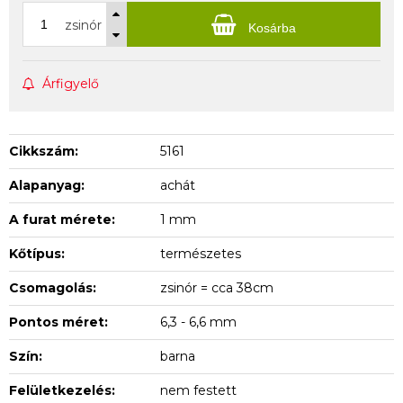
zsinór
Kosárba
Árfigyelő
Cikkszám:
5161
Alapanyag:
achát
A furat mérete:
1 mm
Kőtípus:
természetes
Csomagolás:
zsinór = cca 38cm
Pontos méret:
6,3 - 6,6 mm
Szín:
barna
Felületkezelés:
nem festett