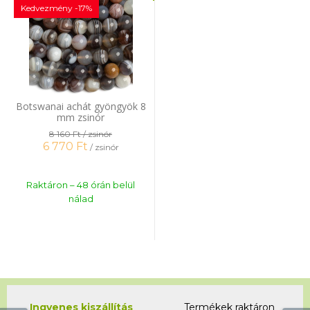
Kedvezmény -17%
Botswanai achát gyöngyök 8
mm zsinór
8 160 Ft
/ zsinór
6 770
Ft
/ zsinór
Raktáron – 48 órán belül
nálad
Ingyenes kiszállítás
Termékek raktáron