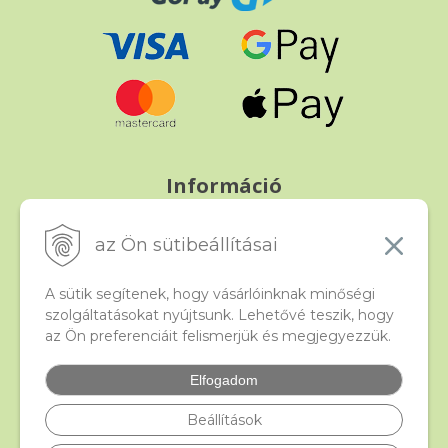
Információ
Fizetés és szállítás
Panasz, árucsere és visszáru
az Ön sütibeállításai
Szerződési feltételek
A személyes adatok védelme
A sütik segítenek, hogy vásárlóinknak minőségi
szolgáltatásokat nyújtsunk. Lehetővé teszik, hogy
az Ön preferenciáit felismerjük és megjegyezzük.
Beado
Kapcsolat
Elfogadom
Gyakori kérdések
Facebook
Beállítások