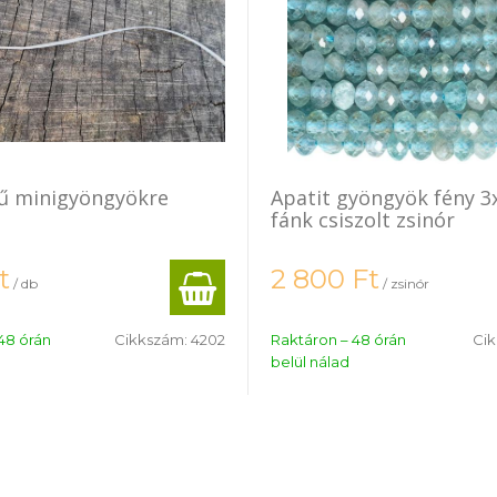
ű minigyöngyökre
Apatit gyöngyök fény 3x2 mm
fánk csiszolt zsinór
t
2 800
Ft
/ db
/ zsinór
48 órán
Cikkszám:
4202
Raktáron – 48 órán
Ci
belül nálad