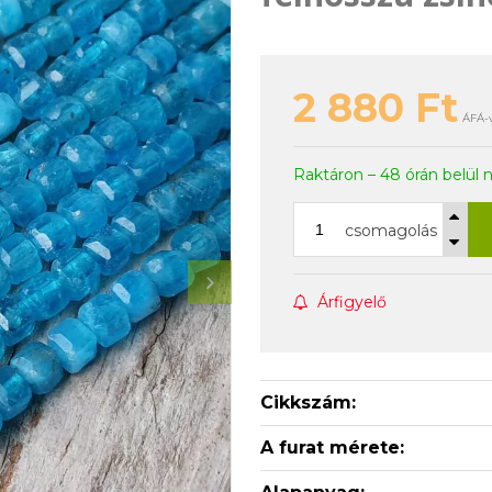
2 880
Ft
ÁFÁ-v
Raktáron – 48 órán belül 
csomagolás
Árfigyelő
Cikkszám:
A furat mérete: