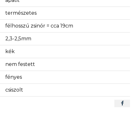
apatit
természetes
félhosszú zsinór = cca 19cm
2,3-2,5mm
kék
nem festett
fényes
csiszolt