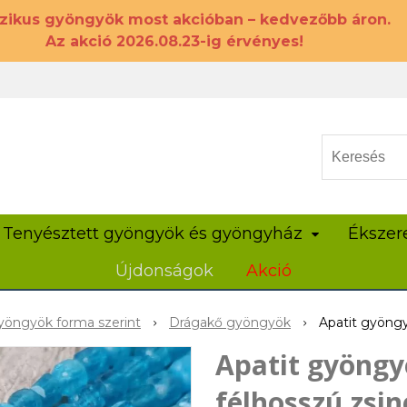
szikus gyöngyök most akcióban – kedvezőbb áron.
Az akció 2026.08.23-ig érvényes!
Tenyésztett gyöngyök és gyöngyház
Ékszer
Újdonságok
Akció
öngyök forma szerint
Drágakő gyöngyök
Apatit gyöngy
Apatit gyöngy
félhosszú zsin