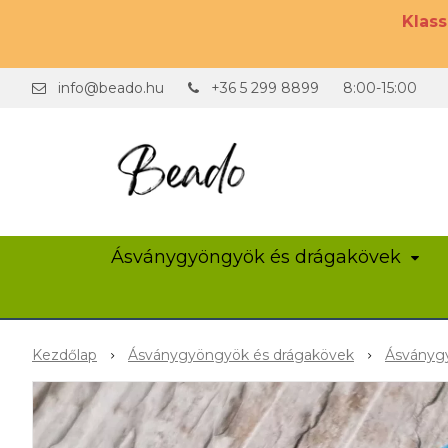
Klas
info@beado.hu
+36 5 299 8899
8:00-15:00
Ásványgyöngyök és drágakövek
Kezdőlap
Ásványgyöngyök és drágakövek
Ásványgy