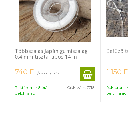
Többszálas Japán gumiszalag
Befűző t
0,4 mm tiszta lapos 14 m
740
Ft
1 150
F
/ csomagolás
Raktáron – 48 órán
Cikkszám:
7718
Raktáron – 
belül nálad
belül nálad