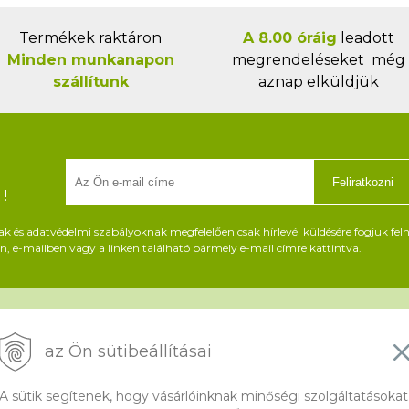
Termékek raktáron
A 8.00 óráig
leadott
Minden munkanapon
megrendeléseket még
szállítunk
aznap elküldjük
Feliratkozni
!
és adatvédelmi szabályoknak megfelelően csak hírlevél küldésére fogjuk felh
, e-mailben vagy a linken található bármely e-mail címre kattintva.
Információ
az Ön sütibeállításai
Fizetés és szállítás
K
Panasz, árucsere és visszáru
G
A sütik segítenek, hogy vásárlóinknak minőségi szolgáltatásokat