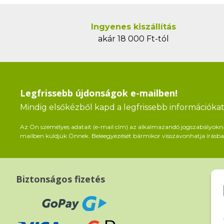
Ingyenes kiszállítás
akár 18 000 Ft-tól
Legfrissebb újdonságok e-mailben!
Mindig elsőkézből kapd a legfrissebb információkat 
Az Ön személyes adatait (e-mail cím) az alkalmazandó jogszabályoknak 
mailben küldjük Önnek. Beleegyezését bármikor visszavonhatja írásban
Biztonságos fizetés