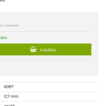
al / csomagolás
nálad
Kosárba
6087
0,7 mm