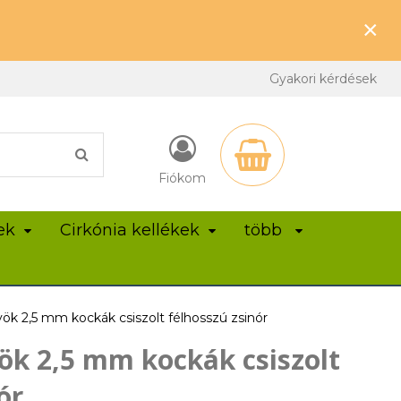
×
Gyakori kérdések
Fiókom
ek
Cirkónia kellékek
több
ök 2,5 mm kockák csiszolt félhosszú zsinór
ök 2,5 mm kockák csiszolt
ór