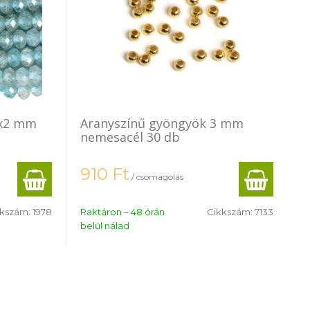
Aranyszínű gyöngyök 3 mm
nemesacél 30 db
910
Ft
/ csomagolás
kkszám:
1978
Raktáron – 48 órán
Cikkszám:
7133
belül nálad