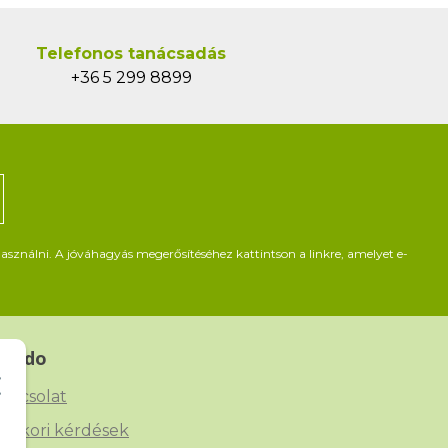
Telefonos tanácsadás
+36 5 299 8899
asználni. A jóváhagyás megerősítéséhez kattintson a linkre, amelyet e-
Beado
apcsolat
yakori kérdések