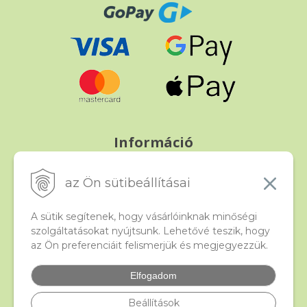
Információ
Fizetés és szállítás
Panasz, árucsere és visszáru
az Ön sütibeállításai
Szerződési feltételek
A személyes adatok védelme
A sütik segítenek, hogy vásárlóinknak minőségi
szolgáltatásokat nyújtsunk. Lehetővé teszik, hogy
az Ön preferenciáit felismerjük és megjegyezzük.
Beado
Kapcsolat
Elfogadom
Gyakori kérdések
Facebook
Beállítások