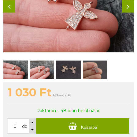
1 030
Ft
ÁFÁ-val / db
Raktáron – 48 órán belül nálad
db
Kosárba