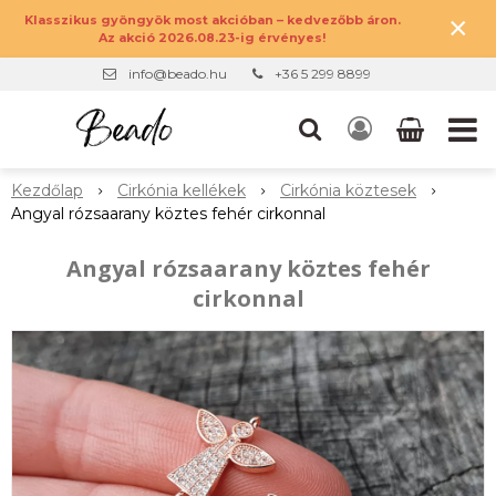
×
Klasszikus gyöngyök most akcióban – kedvezőbb áron.
Az akció 2026.08.23-ig érvényes!
info@beado.hu
+36 5 299 8899
Kezdőlap
Cirkónia kellékek
Cirkónia köztesek
Angyal rózsaarany köztes fehér cirkonnal
Angyal rózsaarany köztes fehér
cirkonnal