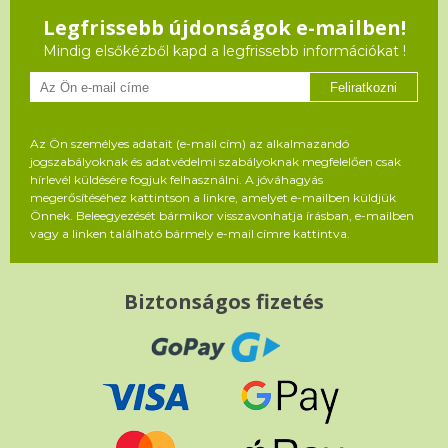
Legfrissebb újdonságok e-mailben!
Mindig elsőkézből kapd a legfrissebb információkat !
Feliratkozni
Az Ön személyes adatait (e-mail cím) az alkalmazandó
jogszabályoknak és adatvédelmi szabályoknak megfelelően csak
hírlevél küldésére fogjuk felhasználni. A jóváhagyás
megerősítéséhez kattintson a linkre, amelyet e-mailben küldjük
Önnek. Beleegyezését bármikor visszavonhatja írásban, e-mailben
vagy a linken található bármely e-mail címre kattintva.
Biztonságos fizetés