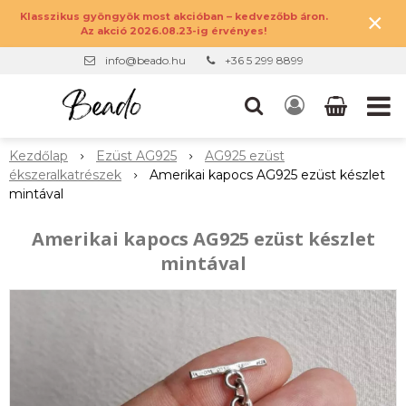
×
Klasszikus gyöngyök most akcióban – kedvezőbb áron.
Az akció 2026.08.23-ig érvényes!
info@beado.hu
+36 5 299 8899
Kezdőlap
Ezüst AG925
AG925 ezüst
ékszeralkatrészek
Amerikai kapocs AG925 ezüst készlet
mintával
Amerikai kapocs AG925 ezüst készlet
mintával