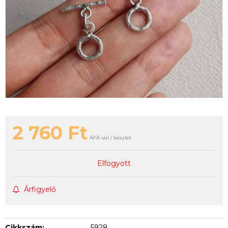
2 760
Ft
ÁFÁ-val / készlet
Elfogyott
Árfigyelő
Cikkszám:
5928