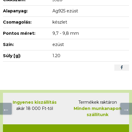
Alapanyag:
Ag925 ezüst
Csomagolás:
készlet
Pontos méret:
9,7 - 9,8 mm
Szín:
ezüst
Súly [g]:
1.20
Ingyenes kiszállítás
Termékek raktáron
akár 18 000 Ft-tól
Minden munkanapon
szállítunk