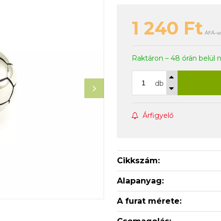
1 240
Ft
ÁFÁ-va
Raktáron – 48 órán belül 
db
Árfigyelő
Cikkszám:
Alapanyag:
A furat mérete: