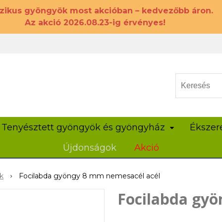
szikus gyöngyök most akcióban – kedvezőbb áron.
Az akció 2026.08.23-ig érvényes!
Tenyésztett gyöngyök és gyöngyház
Ékszer
Újdonságok
Akció
k
Focilabda gyöngy 8 mm nemesacél acél
Focilabda gyö