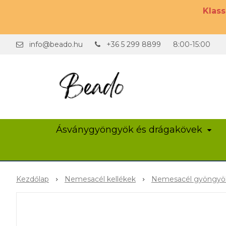
Klas
info@beado.hu
+36 5 299 8899
8:00-15:00
Ásványgyöngyök és drágakövek
Kezdőlap
Nemesacél kellékek
Nemesacél gyöngyö