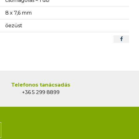
csomagolás = 1 db
8 x 7,6 mm
óezüst
Telefonos tanácsadás
+36 5 299 8899