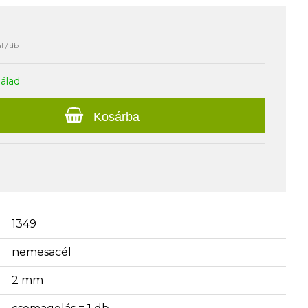
l / db
nálad
Kosárba
1349
nemesacél
2 mm