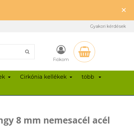
×
Gyakori kérdések
Fiókom
ek
Cirkónia kellékek
több
ngy 8 mm nemesacél acél